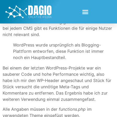
WordPress ist das am häufigsten verwendete CMS wenn
es darum geht Webseiten zu bauen. Es ist ein CMS
(Content Management System) mit dem wir alle schon
die ein oder andere Erfahrung gemacht habe. Aber wie
bei jedem CMS gibt es Funktionen die für einige Nutzer
nicht relevant sind.
WordPress wurde ursprünglich als Blogging-
Plattform entworfen, diese Funktion ist immer
noch ein Hauptbestandteil.
Bei einem der letzten WordPress-Projekte war ein
sauberer Code und hohe Performance wichtig, also
habe ich mir den WP-Header angeschaut und Stück für
Stück versucht die unnötige Meta-Tags und
Kommentare zu entfernen. Das Ergebnis habe ich zur
weiteren Verwendung einmal zusammengefast.
Alle Angaben müssen in der
functions.php
im
verwendeten Theme eingefügt werden.